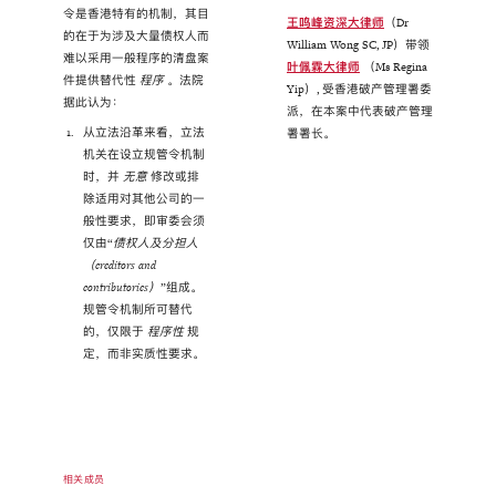
令是香港特有的机制，其目
王鸣峰资深大律师
（Dr
的在于为涉及大量债权人而
William Wong SC, JP）带领
难以采用一般程序的清盘案
叶佩霖大律师
（Ms Regina
件提供替代性
程序
。法院
Yip）, 受香港破产管理署委
据此认为：
派，在本案中代表破产管理
从立法沿革来看，立法
署署长。
机关在设立规管令机制
时，并
无意
修改或排
除适用对其他公司的一
般性要求，即审委会须
仅由“
债权人及分担人
（
creditors and
contributories
）
”组成。
规管令机制所可替代
的，仅限于
程序性
规
定，而非实质性要求。
相关成员