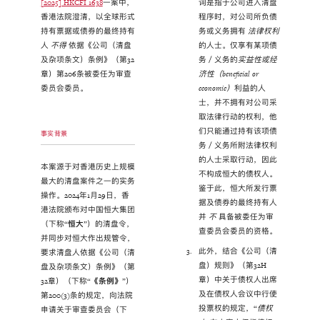
[2025] HKCFI 1638
一案中，
词是指于公司进入清盘
香港法院澄清，以全球形式
程序时，对公司所负债
持有票据或债券的最终持有
务或义务拥有
法律权利
人
不得
依据《公司（清盘
的人士。仅享有某项债
及杂项条文）条例》（第32
务／义务的
实益性或经
章）第206条被委任为审查
济性（
beneficial or
委员会委员。
economic
）
利益的人
士，并不拥有对公司采
取法律行动的权利，他
们只能通过持有该项债
事实背景
务／义务所附法律权利
的人士采取行动，因此
本案源于对香港历史上规模
不构成恒大的债权人。
最大的清盘案件之一的实务
鉴于此，恒大所发行票
操作。2024年1月29日，香
据及债券的最终持有人
港法院颁布对中国恒大集团
并
不
具备被委任为审
（下称“
恒大
”）的清盘令，
查委员会委员的资格。
并同步对恒大作出规管令，
此外，结合《公司（清
要求清盘人依据《公司（清
盘）规则》（第32H
盘及杂项条文）条例》（第
章）中关于债权人出席
32章）（下称“
《条例》
”）
及在债权人会议中行使
第200(3)条的规定，向法院
投票权的规定，“
债权
申请关于审查委员会（下