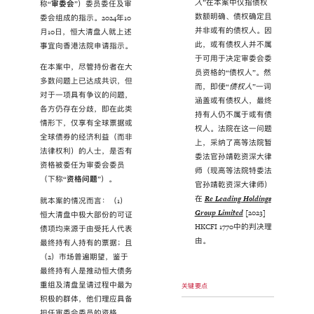
人
”在本案中仅指债权
称“
审委会
”）委员委任及审
数额明确、债权确定且
委会组成的指示。2024年10
并非或有的债权人。因
月10日，恒大清盘人就上述
此，或有债权人并不属
事宜向香港法院申请指示。
于可用于决定审委会委
在本案中，尽管持份者在大
员资格的“债权人”。然
多数问题上已达成共识，但
而，即使“
债权人
”一词
对于一项具有争议的问题，
涵盖或有债权人，最终
各方仍存在分歧，即在此类
持有人仍不属于或有债
情形下，仅享有全球票据或
权人。法院在这一问题
全球债券的经济利益（而非
上，采纳了高等法院暂
法律权利）的人士，是否有
委法官孙靖乾资深大律
资格被委任为审委会委员
师（现高等法院特委法
（下称“
资格问题
”）。
官孙靖乾资深大律师）
在
Re Leading Holdings
就本案的情况而言：（1）
Group Limited
[2023]
恒大清盘中极大部份的可证
HKCFI 1770中的判决理
债项均来源于由受托人代表
由。
最终持有人持有的票据；且
（2）市场普遍期望，鉴于
最终持有人是推动恒大债务
重组及清盘呈请过程中最为
关键要点
积极的群体，他们理应具备
担任审委会委员的资格。