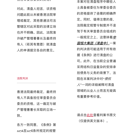
本案对在清盘程序中哪些人
士具备被委任为审委会委员
对此，清盘人坦言，该资格
的资格提供了亟需的明确界
问题此前从未被香港法院审
定。同时，值得注意的是，
理或裁定，其他普通法司法
法院裁定规管令制度并不凌
管辖区对此采取的法律立场
驾于有关审查委员会组成的
也并不明确。因此，法院准
一般规定之上，这意味着
中
许破产管理署署长及最终持
国恒大集团（清盘中）
一案
有人（若其有意愿）就清盘
的判决很可能适用于所有依
人的申请提交各自的意见。
据《条例》进行清盘的公
司。此外，在当前企业普遍
采用结构日益复杂的安排承
担债务与义务的背景下，法
法院判决
院在本案判决中对“
债权
人
”一词的详细阐释对清盘
领域的从业人士而言无疑具
香港法院最终裁定，最终持
有重要参考价值。
有人不具备担任审查委员会
委员的资格，这一裁定与破
产管理署署长采取的立场一
请点击
此处
查看判案书原文
致。
（仅提供英文版本）。
各方一致同意，《条例》第
227A至227E条所规定的规管