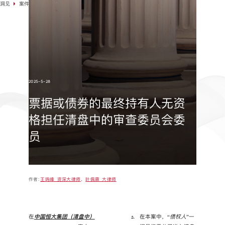
洞见
案件选例
2025-5-28
票据或债券的最终持有人无资
格担任清盘中的审查委员会委
员
作者:
王鸣峰 资深大律师
，
叶佩霖 大律师
在
中国恒大集团（清盘中）
在本案中，“
债权人
”一