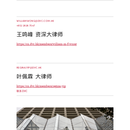
WILLIAMWONG@DVC.COM.HK
+852 2826 7047
王鸣峰 资深大律师
https://cn.dvc.hk/members/william-m-f-wong
REGINA.YIP@DVC.HK
叶佩霖 大律师
https://cn.dvc.hk/members/regina-yip
联系DVC