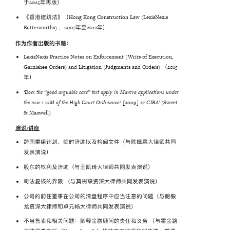
于2025年再版）
《香港建筑法》（Hong Kong Construction Law (LexisNexis
Butterworths) ，2007年至2012年）
作为作者出版的书籍
：
LexisNexis Practice Notes on Enforcement (Writs of Execution,
Garnishee Orders) and Litigation (Judgments and Orders) （2015
年）
‘Does the “good arguable case” test apply in Mareva applications under
the new s 21M of the High Court Ordinance? [2009] 17 CJRA’
(Sweet
& Maxwell)
演说/讲座
跨国重组计划、临时济助以及检阅文件（与陈姵霖大律师共同
发表演说）
股东的权利及济助（与王凯琦大律师共同发表演说）
司法复核的界限 （与莫树联资深大律师共同发表演说）
公司的前任董事在公司的清盘程序中应当注意的问题（与鲍毅
龙资深大律师和卓元畅大律师共同发表演说）
不当售卖和相关问题：解释金融顾问的责任和义务 （与霍金路