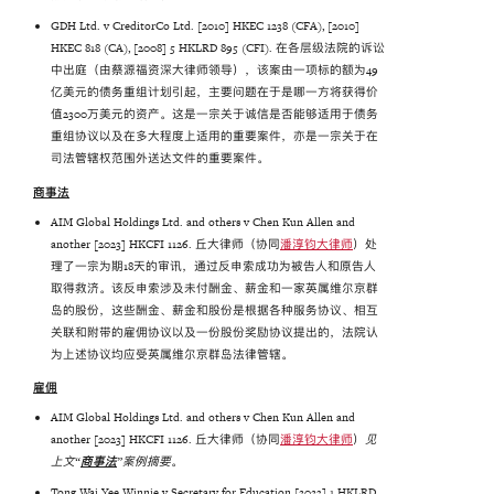
GDH Ltd. v CreditorCo Ltd. [2010] HKEC 1238 (CFA), [2010]
HKEC 818 (CA), [2008] 5 HKLRD 895 (CFI). 在各层级法院的诉讼
中出庭（由蔡源福资深大律师领导），该案由一项标的额为49
亿美元的债务重组计划引起，主要问题在于是哪一方将获得价
值2300万美元的资产。这是一宗关于诚信是否能够适用于债务
重组协议以及在多大程度上适用的重要案件，亦是一宗关于在
司法管辖权范围外送达文件的重要案件。
商事法
AIM Global Holdings Ltd. and others v Chen Kun Allen and
another [2023] HKCFI 1126. 丘大律师（协同
潘淳钧大律师
）处
理了一宗为期18天的审讯，通过反申索成功为被告人和原告人
取得救济。该反申索涉及未付酬金、薪金和一家英属维尔京群
岛的股份，这些酬金、薪金和股份是根据各种服务协议、相互
关联和附带的雇佣协议以及一份股份奖励协议提出的，法院认
为上述协议均应受英属维尔京群岛法律管辖。
雇佣
AIM Global Holdings Ltd. and others v Chen Kun Allen and
another [2023] HKCFI 1126. 丘大律师（协同
潘淳钧大律师
）
见
上文“
商事法
”案例摘要
。
Tong Wai Yee Winnie v Secretary for Education [2023] 1 HKLRD