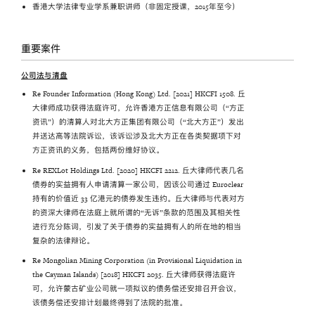
香港大学法律专业学系兼职讲师
（
非固定授课，
2015年至今）
重要案件
公司法与清盘
Re Founder Information (Hong Kong) Ltd. [2021] HKCFI 1508. 丘
大律师成功获得法庭许可，允许香港方正信息有限公司（“方正
资讯”）的清算人对北大方正集团有限公司（“北大方正”）发出
并送达高等法院诉讼，该诉讼涉及北大方正在各类契据项下对
方正资讯的义务，包括两份维好协议。
Re REXLot Holdings Ltd. [2020] HKCFI 2212. 丘大律师代表几名
债券的实益拥有人申请清算一家公司，因该公司通过 Euroclear
持有的价值近 33 亿港元的债券发生违约。丘大律师与代表对方
的资深大律师在法庭上就所谓的“无诉”条款的范围及其相关性
进行充分陈词，引发了关于债券的实益拥有人的所在地的相当
复杂的法律辩论。
Re Mongolian Mining Corporation (in Provisional Liquidation in
the Cayman Islands) [2018] HKCFI 2035. 丘大律师获得法庭许
可，允许蒙古矿业公司就一项拟议的债务偿还安排召开会议，
该债务偿还安排计划最终得到了法院的批准。