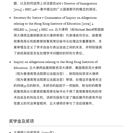
题，以及如何适用上诉法庭在AM v Director of Immigration
[2014] 1 HKC 416一案中提出的广义国家默许的概念的测试。
Secretary for Justice v Commission of Inquiry on Allegations
relating to the Hong Kong Institute of Education [2009] 4
HKLRD 11, [2009] 3 HKC 102. 丘大律师（由Michael Beloff英国御
用大律师及莫树联资深大律师带领）代表律政司司长、前教育
统筹局局长和前教育统筹局常任秘书长处理这宗重要案件，本
案审理及定义了学术自由与表达自由之间的关系，并特别强调
了政府高级官员在处理学术问题时的权利与责任。
Inquiry on Allegations relating to the Hong Kong Institute of
Education. 丘大律师由莫树联资深大律师、黄国瑛资深大律师
（现为香港高等法院原讼法庭法官）、欧阳桂如资深大律师
（现为香港高等法院原讼法庭法官）带领，处理这宗备受关注
的持续35日的聆讯，本研讯的起因于一项指称，称当时的教育
统筹局局长与教育统筹局常任秘书长干预了高等教育机构的学
术自由及机构自主权。该研讯报告引发了随后展开的具有开创
性意义的司法审查程序，丘大律师亦参与了该后续案件。
奖学金及奖项
大律师公会奖学金（2004年）