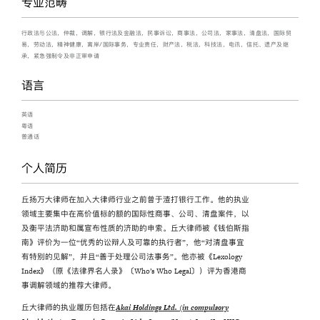
专业范畴
行政法与公法，仲裁，调解，银行法及金融法，民事诉讼，商事法，公司法，家事法，清盘法，国际贸
易，劳动法，精神健康，离岸/国际事务，专业责任，财产法，税法，科技法，电讯，信托、遗产及继
承，紧急强制令及非正审申请
语言
英语
粤语
普通话
个人简历
丘扬万大律师在加入大律师行业之前曾于渣打银行工作。他的执业
领域主要集中在高价值标的额的国际性商事、公司、清盘案件，以
及衡平法济助和属宣布性质的济助的申索。丘大律师被《钱伯斯指
南》评价为一位“优秀的讼辩人及可靠的执行者”，他“对清盘事宜
有特别的见解”，并且“善于处理公司法事务”。他亦被《Lexology
Index》（原《法律界名人录》〔Who’s Who Legal〕）评为香港商
事调解领域的推荐大律师。
丘大律师的执业履历包括在
Akai Holdings Ltd. (in compulsory