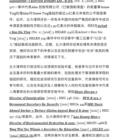
Liquidation) v Everwin Dynasty Ltd,. & ors.
(No. 2) [2016] 3 HKC
307一案中代表Akai 控股有限公司（已被强制清盘）的前董事James
Ting处理Akai对James Ting提起的接近10亿美元申索的公平赔偿案
件；此外，丘大律师还在一宗有关中国内地地产集团的案件中成功
申请紧急强制性济助以及近5.95亿美元的仲裁裁决，同时在
Arboit
v Koo Siu Ying
(No. 2) [2016] 3 HKLRD 154以及Arboit v Koo Siu
Ying [2015] 3 HKLRD 319)案件中针对该案中“第三位妻子”以及“女
儿”提起藐视法庭聆讯。近期，丘大律师亦经常处理有关债务偿还
安排、维好协议项下的申索以及在信托契据中包含“无诉”条款的情
况下提起的申索案件，详情请见下文。
丘大律师在行政法和公法领域亦经验丰富。他曾参与过许多对于商
业及基本权利有着重大影响的案件，包括处理关于香港教育学院的
指控的研讯，随后在由该研讯引发的司法复核中，代表律政司司长
参与聆讯，以及在多起涉及入境事务与人权的司法复核案件中代表
入境事务处处长或保安局常任秘书长，例如
Shove Sherpa v
Director of Immigration
[2020] 1 HKC 548 (CA)，
PVQ & ors. v
Permanent Secretary for Security
[2021] HKCA 444和
MD Nazir
Ahmed Sarkar v Torture Claims Appeal Board & Anor
[2021] 5 HKC
237 (CA)等案件。此外，丘大律师亦参与了
Lau Kwong Man v
Director of Environmental Protection & anor.
[2022] HKCFI 1466及
Tong Wai Yee Winnie v Secretary for Education
[2023] 1 HKLRD 410;
[2024] HKCA 881
案件，该两宗案件为涉及教育、雇佣和交通的公法