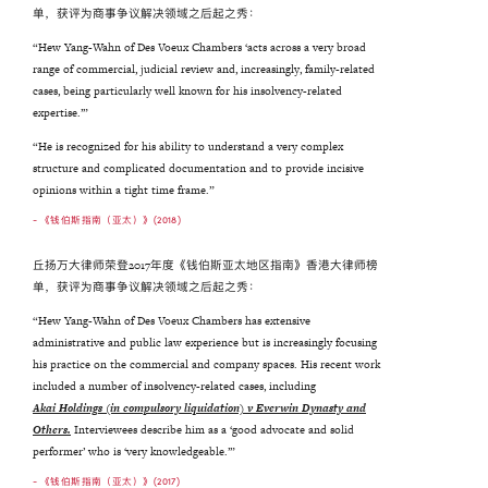
单，获评为商事争议解决领域之后起之秀：
“Hew Yang-Wahn of Des Voeux Chambers ‘acts across a very broad
range of commercial, judicial review and, increasingly, family-related
cases, being particularly well known for his insolvency-related
expertise.’”
“He is recognized for his ability to understand a very complex
structure and complicated documentation and to provide incisive
opinions within a tight time frame.”
- 《钱伯斯指南（亚太）》(2018)
丘扬万大律师荣登2017年度《钱伯斯亚太地区指南》香港大律师榜
单，获评为商事争议解决领域之后起之秀：
“Hew Yang-Wahn of Des Voeux Chambers has extensive
administrative and public law experience but is increasingly focusing
his practice on the commercial and company spaces. His recent work
included a number of insolvency-related cases, including
Akai Holdings (in compulsory liquidation) v Everwin Dynasty and
Others.
Interviewees describe him as a ‘good advocate and solid
performer’ who is ‘very knowledgeable.’”
- 《钱伯斯指南（亚太）》(2017)