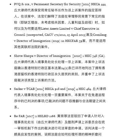
PVQ & ors., v Permanent Secretary for Security [2021] HKCA 444.
丘大律师代表保安局常任秘书长作为该上诉案件的指定答辩
人。在该案中，法官们解释了法庭在审理移民背景下常见的指
称（即缺乏理由、未考虑相关因素、儿童利益及歧视）时，如
何以及为何要适用Lister Assets Limited v Chief Executive in
Council (unreported, CACV 172/2012, 25 April 2013)案及Comilang
v Director of Immigration (2019) ‍22 HKCFAR 59案，而不是适用
其他英联邦法院的案件。
Shove Sherpa v Director of Immigration [2020] 1 HKC 548 (CA).
丘大律师代表入境事务处处长处理一宗上诉案，本案中上诉法
庭确认香港特别行政区基本法第24(2)条已详尽地列出了拥有香
港居留权的香港特别行政区永久居民的类别，并重申了上诉法
庭裁决该类型上诉案的方法。
Sarkar v TCAB [2021] HKCA 918 and [2019] 4 HKC 484. 丘大律师
代表入境事务处处长处理一宗重要案件，本案关于在免遣返程
序中的已判决的事项/已裁决的问题不容推翻与合法期望之间关
系。
Re FAR [2017] 2 HKLRD 1166. 黄崇厚法官驳回了申请人针对入
境事务处处长（由丘大律师代表）及酷刑声请上诉委员会在统
一审核机制下作出的裁决进行司法审查的申请。该判决是一个
颇具启发性的案例，说明法庭会如何处理所谓的精神折磨问