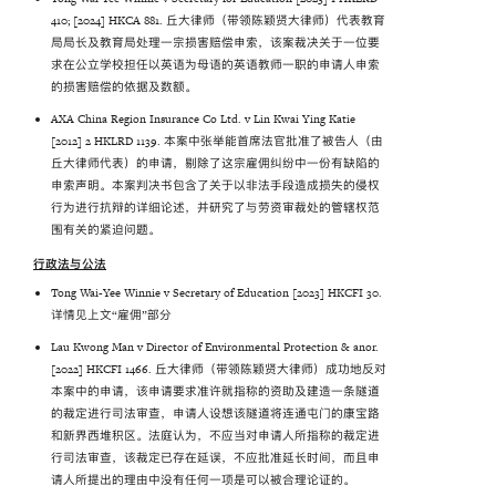
410; [2024] HKCA 881. 丘大律师（带领陈颖贤大律师）代表教育
局局长及教育局处理一宗损害赔偿申索，该案裁决关于一位要
求在公立学校担任以英语为母语的英语教师一职的申请人申索
的损害赔偿的依据及数额。
AXA China Region Insurance Co Ltd. v Lin Kwai Ying Katie
[2012] 2 HKLRD 1139. 本案中张举能首席法官批准了被告人（由
丘大律师代表）的申请，剔除了这宗雇佣纠纷中一份有缺陷的
申索声明。本案判决书包含了关于以非法手段造成损失的侵权
行为进行抗辩的详细论述，并研究了与劳资审裁处的管辖权范
围有关的紧迫问题。
行政法与公法
Tong Wai-Yee Winnie v Secretary of Education [2023] HKCFI 30.
详情见上文“雇佣”部分
Lau Kwong Man v Director of Environmental Protection & anor.
[2022] HKCFI 1466. 丘大律师（带领陈颖贤大律师）成功地反对
本案中的申请，该申请要求准许就指称的资助及建造一条隧道
的裁定进行司法审查，申请人设想该隧道将连通屯门的康宝路
和新界西堆积区。法庭认为，不应当对申请人所指称的裁定进
行司法审查，该裁定已存在延误，不应批准延长时间，而且申
请人所提出的理由中没有任何一项是可以被合理论证的。