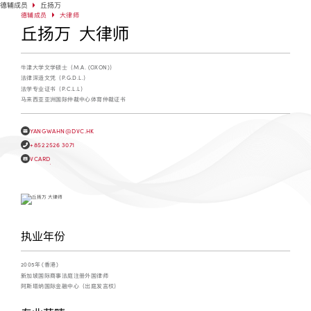
德辅成员
丘扬万
德辅成员
大律师
丘扬万 大律师
牛津大学文学硕士（M.A. (OXON)）
法律深造文凭（P.G.D.L.）
法学专业证书（P.C.L.L）
马来西亚亚洲国际仲裁中心体育仲裁证书
YANGWAHN@DVC.HK
+852 2526 3071
VCARD
执业年份
2005年 (香港)
新加坡国际商事法庭注册外国律师
阿斯塔纳国际金融中心（出庭发言权）