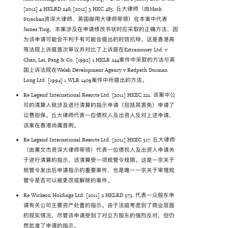
[2012] 4 HKLRD 248; [2012] 3 HKC 485. 丘大律师（由Mark
Strachan资深大律师、英国御用大律师带领）在本案中代表
James Ting，本案涉及在申请修改书状时应采取的正确方法，因
为该申请可能会不利于有可能会提出的时效抗辩。这是香港高
等法院上诉庭首次审议并对比了上诉庭在Extramoney Ltd. v
Chan, Lai, Pang & Co. [1992] 1 HKLR 244案件中采取的方法与英
国上诉法院在Welsh Development Agency v Redpath Dorman
Long Ltd. [1994] 1 WLR 1409案件中所提出的方法。
Re Legend International Resorts Ltd. [2011] HKEC 221. 该案中公
司的清算人就涉及进行清算的指示申请（包括其罢免）申请了
讼费担保。丘大律师代表一位债权人及出资人反对上述申请，
该案在香港尚属首例。
Re Legend International Resorts Ltd. [2011] HKEC 317. 丘大律师
（由黄文杰资深大律师带领）代表一位债权人及出资人申请关
于进行清算的指示，该清算受一项规管令规限。这是一宗关于
规管令发出后申请指示的重要案件，也是唯一一宗关于审理规
管令是否可以被更改或解除的案件。
Re Wickson Holdings Ltd. [2011] 2 HKLRD 373. 代表一众股东申
请有关公司主要资产处置的指示。由于法庭考虑到了商业层面
的现实情况，尽管该申请受到了对立方股东的强烈反对，但仍
然批准了申请的指示。