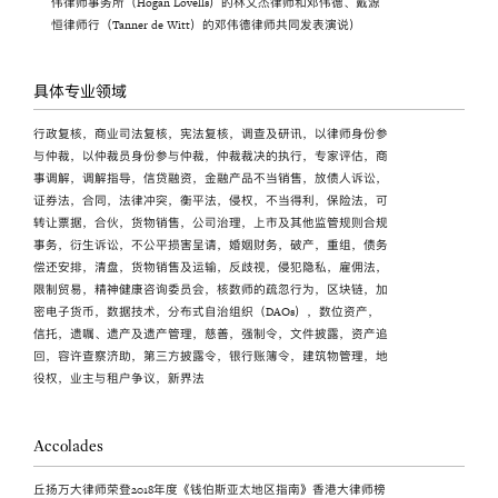
伟律师事务所（Hogan Lovells）的林文杰律师和邓伟德、戴源
恒律师行（Tanner de Witt）的邓伟德律师共同发表演说）
具体专业领域
行政复核，商业司法复核，宪法复核，调查及研讯，以律师身份参
与仲裁，以仲裁员身份参与仲裁，仲裁裁决的执行，专家评估，商
事调解，调解指导，信贷融资，金融产品不当销售，放债人诉讼，
证券法，合同，法律冲突，衡平法，侵权，不当得利，保险法，可
转让票据，合伙，货物销售，公司治理，上市及其他监管规则合规
事务，衍生诉讼，不公平损害呈请，婚姻财务，破产，重组，债务
偿还安排，清盘，货物销售及运输，反歧视，侵犯隐私，雇佣法，
限制贸易，精神健康咨询委员会，核数师的疏忽行为，区块链，加
密电子货币，数据技术，分布式自治组织（DAOs），数位资产，
信托，遗嘱、遗产及遗产管理，慈善，强制令，文件披露，资产追
回，容许查察济助，第三方披露令，银行账簿令，建筑物管理，地
役权，业主与租户争议，新界法
Accolades
丘扬万大律师荣登2018年度《钱伯斯亚太地区指南》香港大律师榜