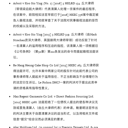
Arboit v Koo Siu Ying (No. 2) [2016] 3 HKLRD 154. 丘大律师
（带领梁启航大律师）代表清算人处理一宗案件的最后程序，
在该案中，欧阳桂如法官早前已于[2016] HKEC 556案中裁定被
告人藐视法庭，并彻底审查了关于法院对民事藐视法庭的惩罚
的权威以及采取的方法。
Arboit v Koo Siu Ying [2015] 3 HKLRD 319. 丘大律师（由Mark
Strachan资深大律师、英国御用大律师带领）成功反驳了针对
一名清算人的滥用程序和压迫的指控，该清算人就一项根据旧
《公司条例》（第32章）第221条发出的命令而提起藐视法庭诉
讼。
Re Hang Heung Cake Shop Co Ltd [2013] HKEC 163. 丘大律师获
得法庭许可，允许本案中两家公司的股东针对此前代表公司的
事务律师等人提起关于滥用信任、不正当影响及不合情理行为
的法定衍生诉讼。Le Pichon DHCJ一案的判决对于提出此类申
请的资格具有指导性意义。
Max Regent Garments Co Ltd. v Direct Fashion Sourcing Ltd.
[2012] HKEC 1368. 法庭拒绝了一位债权人提出的使各种决议无
效或罢免清算人（由丘大律师代表）的申请。鲍晏明法官作出
的判决主要关于自愿清算决议的适当形式，以及将相关文件或
信息“提交”给会议而必须满足的要求。
Akai Holdings Ltd. (in compul liq) v Everwin Dynasty Ltd. & ors.