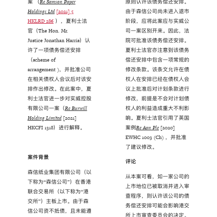
案 （
Re Samson Paper
原则认许该债务偿还安排。
Holdings Ltd
[2021] 5
由于森信公司尚未进入退市
HKLRD 286
），夏利士法
阶段，应将此案应与实威公
官（The Hon. Mr.
司一案区别开来。因此，法
Justice Jonathan Harris）认
院可批准该债务偿还安排。
许了一项债务偿还安排
夏利士法官亦注意到该债务
（scheme of
偿还安排中包含一项常规的
arrangement )，并批准公司
修改条款。该条文允许在债
在相关债权人会议后对该安
权人在安排已经在债权人会
排作出修改。在此案中，夏
议上批准后对计划条款进行
利士法官进一步对实威控股
修改，前提是不会对计划债
有限公司一案（
Re Burwill
权人的利益造成重大不利影
Holding Limited
[2021]
响。夏利士法官引用了英国
HKCFI 1318）进行解释。
案例
Re Aon Plc
[2020]
EWHC 1003 (Ch) ，并批准
了建议修改。
案件背景
评论
森信纸业集团有限公司（以
从本案可看，如一家公司的
下称为“森信公司”）在香港
上市地位已被取消并进入审
联合交易所（以下称为“港
查程序，则认许该公司的债
交所”）主板上市。由于森
务偿还安排可能会影响港交
信公司资不抵债，且未能遵
所上市审查委员会的决定。