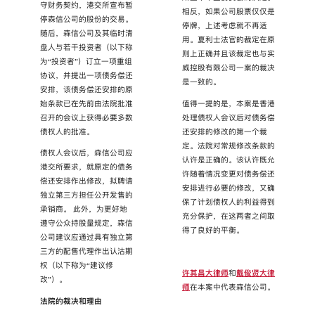
守财务契约，港交所宣布暂
相反，如果公司股票仅仅是
停森信公司的股份的交易。
停牌，上述考虑就不再适
随后，森信公司及其临时清
用。夏利士法官的裁定在原
盘人与若干投资者（以下称
则上正确并且该裁定也与实
为“投资者”）订立一项重组
威控股有限公司一案的裁决
协议，并提出一项债务偿还
是一致的。
安排，该债务偿还安排的原
始条款已在先前由法院批准
值得一提的是，本案是香港
召开的会议上获得必要多数
处理债权人会议后对债务偿
债权人的批准。
还安排的修改的第一个裁
定。法院对常规修改条款的
债权人会议后，森信公司应
认许是正确的。该认许既允
港交所要求，就原定的债务
许随着情况变更对债务偿还
偿还安排作出修改，拟聘请
安排进行必要的修改，又确
独立第三方担任公开发售的
保了计划债权人的利益得到
承销商。 此外，为更好地
充分保护，在这两者之间取
遵守公众持股量规定，森信
得了良好的平衡。
公司建议应通过具有独立第
三方的配售代理作出认沽期
权（以下称为“建议修
许其昌大律师
和
戴俊贤大律
改”）。
师
在本案中代表森信公司。
法院的裁决和理由