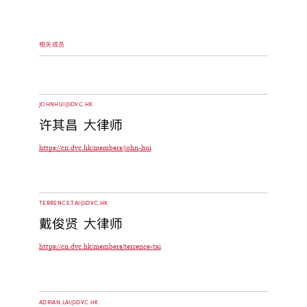
相关成员
JOHNHUI@DVC.HK
许其昌 大律师
https://cn.dvc.hk/members/john-hui
TERRENCE.TAI@DVC.HK
戴俊贤 大律师
https://cn.dvc.hk/members/terrence-tai
ADRIAN.LAI@DVC.HK